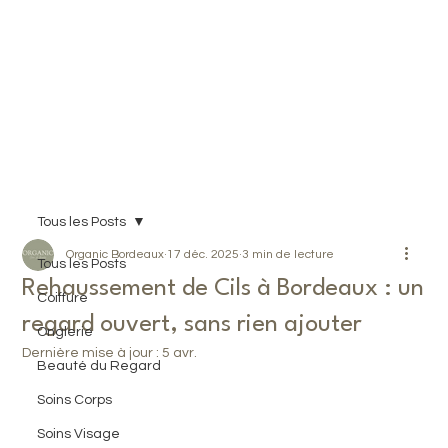
Prendre RDV
Tous les Posts
Organic Bordeaux
17 déc. 2025
3 min de lecture
Tous les Posts
Rehaussement de Cils à Bordeaux : un
Coiffure
regard ouvert, sans rien ajouter
Onglerie
Dernière mise à jour :
5 avr.
Beauté du Regard
Soins Corps
Soins Visage