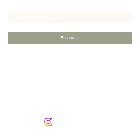
E-Mail
*
Oui, je m'inscris à la newsletter Organic
*
Envoyer
organic_bordeaux
+33(0)5 56 30 76 64