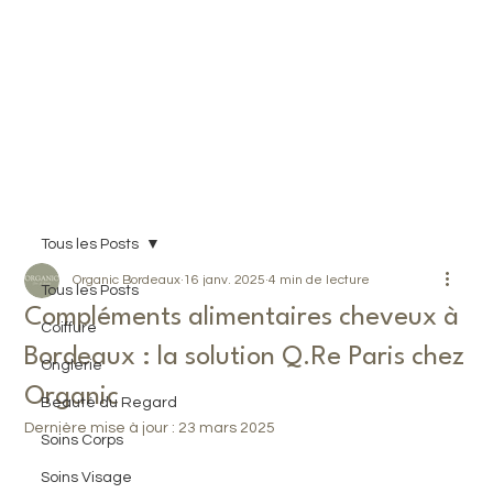
Prendre RDV
Tous les Posts
Organic Bordeaux
16 janv. 2025
4 min de lecture
Tous les Posts
Compléments alimentaires cheveux à
Coiffure
Bordeaux : la solution Q.Re Paris chez
Onglerie
Organic
Beauté du Regard
Dernière mise à jour :
23 mars 2025
Soins Corps
Soins Visage