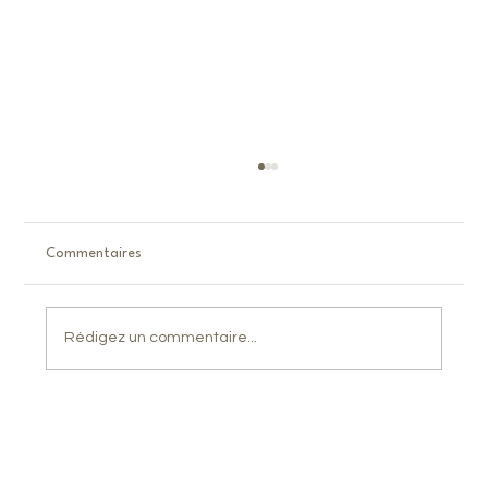
Commentaires
Rédigez un commentaire...
Permanente à Bordeaux : et si vos cheveux
retrouvaient du mouvement ?
Recevez en avant-première nos actualités et promos :